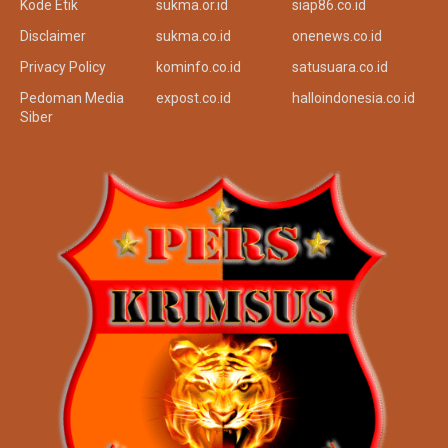
Kode Etik
sukma.or.id
siap86.co.id
Disclaimer
sukma.co.id
onenews.co.id
Privacy Policy
kominfo.co.id
satusuara.co.id
Pedoman Media
expost.co.id
halloindonesia.co.id
Siber