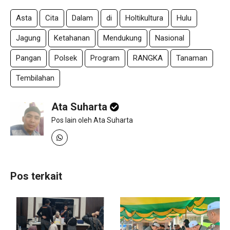
Asta
Cita
Dalam
di
Holtikultura
Hulu
Jagung
Ketahanan
Mendukung
Nasional
Pangan
Polsek
Program
RANGKA
Tanaman
Tembilahan
Ata Suharta
Pos lain oleh Ata Suharta
Pos terkait