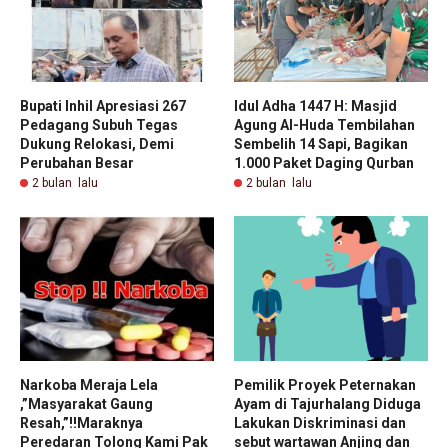
Bupati Inhil Apresiasi 267
Idul Adha 1447 H: Masjid
Pedagang Subuh Tegas
Agung Al-Huda Tembilahan
Dukung Relokasi, Demi
Sembelih 14 Sapi, Bagikan
Perubahan Besar
1.000 Paket Daging Qurban
2 bulan lalu
2 bulan lalu
Narkoba Meraja Lela
Pemilik Proyek Peternakan
,”Masyarakat Gaung
Ayam di Tajurhalang Diduga
Resah,”!!Maraknya
Lakukan Diskriminasi dan
Peredaran Tolong Kami Pak
sebut wartawan Anjing dan