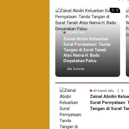
2
3
 menit lalu
47 menit lalu
 Peserta Utusan
Zainal Abidin Keluarkan
rtir Ranting
Surat Pernyataan: Tanda
bilahan Ikuti
Tangan di Surat Tanah
bore Nasional Ke XII
Atas Nama H. Badu
Cibubur Jakarta.
Dinyatakan Palsu
a Suharta
Ata Suharta
43 menit lalu
2
47 menit lalu
3
Dua Peserta Utusan Kwartir
Zainal Abidin Kelu
Ranting Tembilahan Ikuti
Surat Pernyataan: 
Jambore Nasional Ke XII di
Tangan di Surat Ta
Cibubur Jakarta.
Nama H. Badu Diny
Palsu