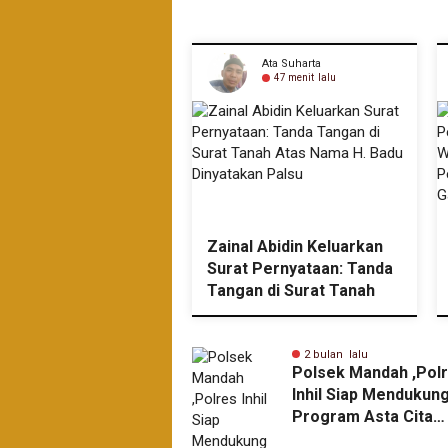
Ata Suharta
Ata Suharta
43 menit lalu
47 menit lalu
Peserta Utusan
Zainal Abidin Keluarkan
tir Ranting
Surat Pernyataan: Tanda
ilahan Ikuti Jambore
Tangan di Surat Tanah
nal Ke XII di Cibubur
Atas Nama H. Badu
rta.
Dinyatakan Palsu
nggu lalu
2 bulan lalu
Cukai Riau Tegakkan
Polsek Mandah ,Pol
m Secara
Inhil Siap Mendukun
eadilan, Kasus Rokok
Program Asta Cita
al Tuntas, Speedboat
Presiden Republik