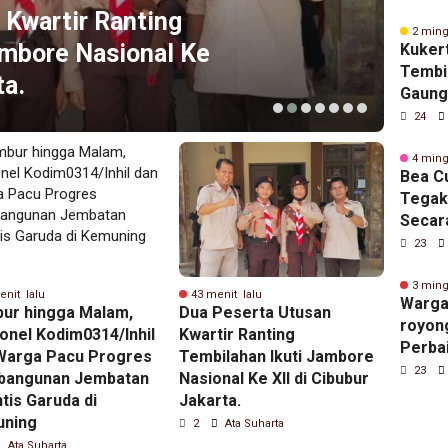
 Kwartir Ranting
2 ming
ambore Nasional Ke
Kuker
Tembil
ta.
Gaung
KECE 
24
Gener
Positi
4 ming
Bea Cu
Tegak
Secara
Kasus 
23
Tunta
Penca
3 ming
enit lalu
43 menit lalu
47 meni
Warga
Dikem
ur hingga Malam,
Dua Peserta Utusan
Zainal
royon
Pemili
onel Kodim0314/Inhil
Kwartir Ranting
Surat 
Perba
Warga Pacu Progres
Tembilahan Ikuti Jambore
Tangan
irigas
23
angunan Jembatan
Nasional Ke XII di Cibubur
Atas N
desa s
tis Garuda di
Jakarta.
Dinyat
ning
2
Ata Suharta
3
A
Ata Suharta