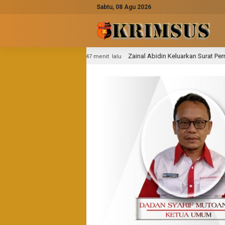
Sabtu, 08 Agu 2026
Zainal Abidin Keluarkan Surat Pernyataan: Tanda Tangan di Sur
47 menit lalu