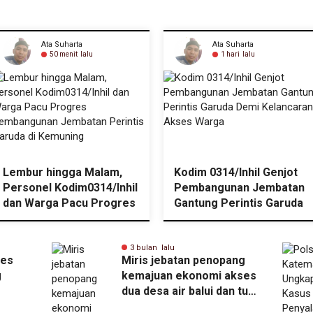
Ata Suharta
Ata Suharta
50 menit lalu
1 hari lalu
Lembur hingga Malam,
Kodim 0314/Inhil Genjot
Personel Kodim0314/Inhil
Pembangunan Jembatan
dan Warga Pacu Progres
Gantung Perintis Garuda
Pembangunan Jembatan
Demi Kelancaran Akses
Perintis Garuda di
Warga
Kemuning
3 bulan lalu
res
Miris jebatan penopang
g
kemajuan ekonomi akses
dua desa air balui dan tuk
jimun kecamatan