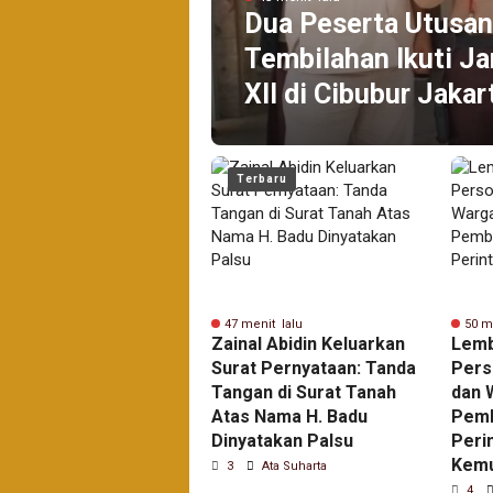
Dua Peserta Utusan
Tembilahan Ikuti J
XII di Cibubur Jakar
Terbaru
 menit lalu
47 menit lalu
50 m
a Peserta Utusan
Zainal Abidin Keluarkan
Lemb
rtir Ranting
Surat Pernyataan: Tanda
Pers
bilahan Ikuti Jambore
Tangan di Surat Tanah
dan 
ional Ke XII di Cibubur
Atas Nama H. Badu
Pemb
arta.
Dinyatakan Palsu
Perin
Kemu
Ata Suharta
3
Ata Suharta
4