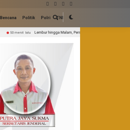
Bencana
Politik
Polri
TNI
ngga Malam, Personel Kodim0314/Inhil dan Warga Pacu Progres Pembangunan