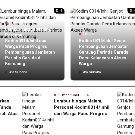
4
50 menit lalu
Lembur hingga Malam,
1 hari lalu
Personel
Kodim0314/Inhil dan
Kodim 0314/Inhil Genjot
Warga Pacu Progres
Pembangunan Jembatan
Pembangunan Jembatan
Gantung Perintis Garuda
Perintis Garuda di
Demi Kelancaran Akses
Kemuning
Warga
Ata Suharta
Ata Suharta
50 menit lalu
4
arkan
Lembur hingga Malam,
Tanda
Personel Kodim0314/Inhil
nah Atas
dan Warga Pacu Progres
atakan
Pembangunan Jembatan
Perintis Garuda di
Kemuning