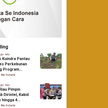
ding
gu lalu
k Kuindra Pantau
es Perkebunan
g Program
anan Pangan di
Ata Suharta
Tanjung Melayu
gu lalu
Riau Pimpin
ab Dirintel, Kabid
 hingga 4
res
Ata Suharta