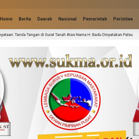
Home
Berita
Daerah
Nasional
Pemerintah
Peristiwa
at Tanah Atas Nama H. Badu Dinyatakan Palsu
Lembur hi
50 menit lalu