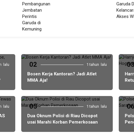
02
0
n lalu
1 tahun lalu
Bosen Kerja Kantoran? Jadi Atlet
Harr
?
MMA Aja!
Retu
Jan
05
0
n lalu
1 tahun lalu
 AS
Dua Oknum Polisi di Riau Dicopot
Pol
usai Marahi Korban Pemerkosaan
Pen