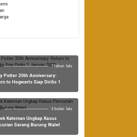
3
1 tahun lalu
y Potter 20th Anniversary:
rn to Hogwarts Siap Dirilis 1
uari 2022
6
3 bulan lalu
sek Kateman Ungkap Kasus
curian Sarang Burung Walet