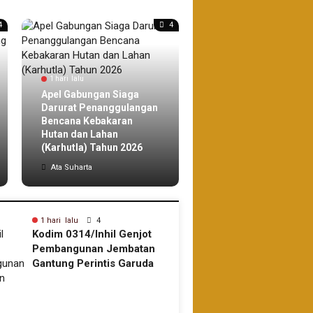
4
4
1 hari lalu
1 hari lalu
Apel Gabungan Siaga
Darurat Penanggulangan
Peringati HUT ke-1
Bencana Kebakaran
Kodam XIX/TT, Kodi
Hutan dan Lahan
0314/Inhil Gelar Ziar
(Karhutla) Tahun 2026
Rombongan
Ata Suharta
Ata Suharta
1 hari lalu
4
1 hari lalu
Kodim 0314/Inhil Genjot
Apel Gabun
Pembangunan Jembatan
Darurat Pe
Gantung Perintis Garuda
Bencana Ke
Demi Kelancaran Akses
dan Lahan (
Warga
2026