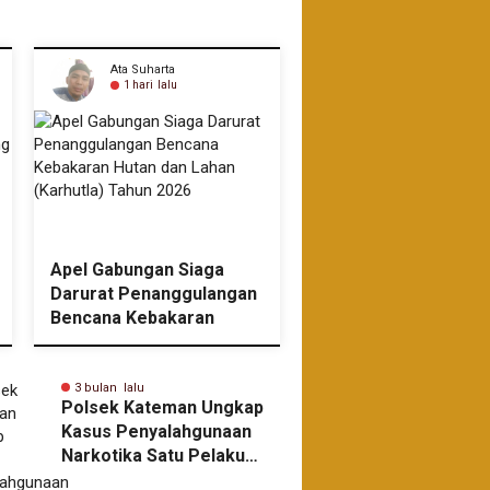
Ata Suharta
Ata Suharta
1 hari lalu
43 menit lalu
Apel Gabungan Siaga
Dua Peserta Utusan
Darurat Penanggulangan
Kwartir Ranting
Bencana Kebakaran
Tembilahan Ikuti Ja
Hutan dan Lahan
Nasional Ke XII di Ci
(Karhutla) Tahun 2026
Jakarta.
3 bulan lalu
3 bulan l
Polsek Kateman Ungkap
Masyara
Kasus Penyalahgunaan
Afrisias
Narkotika Satu Pelaku
Ungkap 
Diamankan
Sabu di