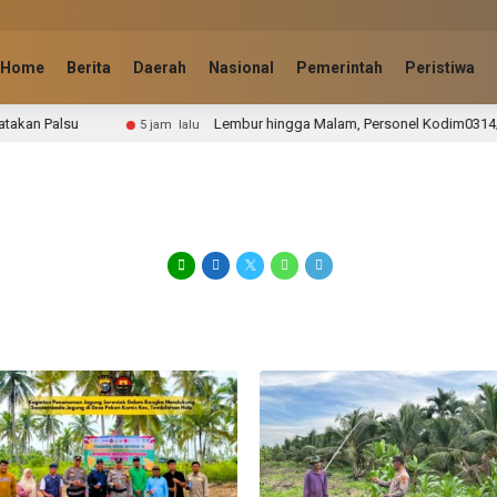
Home
Berita
Daerah
Nasional
Pemerintah
Peristiwa
Lembur hingga Malam, Personel Kodim0314/Inhil dan Warga P
5 jam lalu