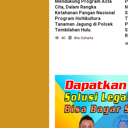
Mendukung Program Asta
P
Cita, Dalam Rangka
M
Ketahanan Pangan Nasional
S
Program Holtikultura
T
Tanaman Jagung di Polsek
P
Tembilahan Hulu.
S
R
40
Ata Suharta