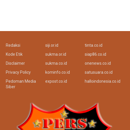
Redaksi
siji.or.id
tinta.co.id
Kode Etik
sukma.or.id
siap86.co.id
Disclaimer
sukma.co.id
onenews.co.id
Privacy Policy
kominfo.co.id
satusuara.co.id
Pedoman Media
expost.co.id
halloindonesia.co.id
Siber