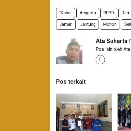
"Kabar
Anggota
BPBD
Dari
Jamari
Jantung
Mohon
Sel
Ata Suharta
Pos lain oleh Ata
Pos terkait