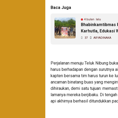
Baca Juga
4 bulan lalu
Bhabinkamtibmas P
Karhutla, Edukas
37
ARYADINAKA
Perjalanan menuju Teluk Nibung buka
harus berhadapan dengan surutnya air
kapten bersama tim harus turun ke l
ancaman binatang buas yang mengintai
dihiraukan, demi satu tujuan: memast
lamanya mereka berjibaku. Di tenga
api akhirnya berhasil ditundukkan p