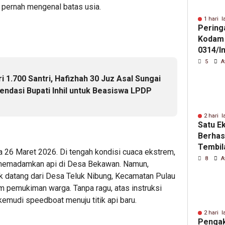
 pernah mengenal batas usia.
1 hari l
Pering
Kodam 
0314/In
Rombo
5
A
 1.700 Santri, Hafizhah 30 Juz Asal Sungai
ndasi Bupati Inhil untuk Beasiswa LPDP
2 hari l
Satu E
Berhasi
Tembil
 26 Maret 2026. Di tengah kondisi cuaca ekstrem,
Riau La
8
A
 memadamkan api di Desa Bekawan. Namun,
k datang dari Desa Teluk Nibung, Kecamatan Pulau
m pemukiman warga. Tanpa ragu, atas instruksi
emudi speedboat menuju titik api baru.
2 hari l
Pengak