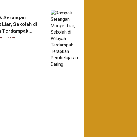
alu
k Serangan
Liar, Sekolah di
h Terdampak
an Pembelajaran
ta Suharta