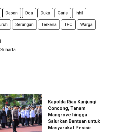
Depan
Doa
Duka
Garis
Inhil
uruh
Serangan
Terkena
TRC
Warga
 Suharta
Kapolda Riau Kunjungi
Concong, Tanam
Mangrove hingga
Salurkan Bantuan untuk
Masyarakat Pesisir