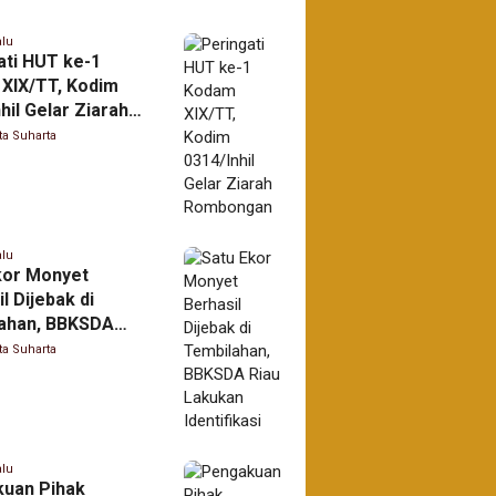
alu
ati HUT ke-1
XIX/TT, Kodim
hil Gelar Ziarah
ngan
ta Suharta
alu
kor Monyet
l Dijebak di
ahan, BBKSDA
kukan Identifikasi
ta Suharta
alu
uan Pihak