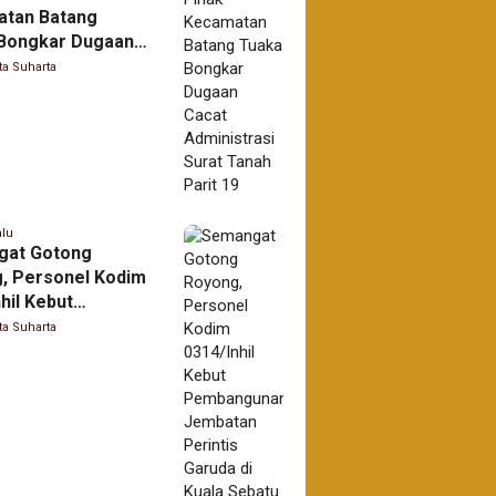
tan Batang
Bongkar Dugaan
Administrasi Surat
ta Suharta
Parit 19
alu
gat Gotong
, Personel Kodim
hil Kebut
ngunan Jembatan
ta Suharta
s Garuda di Kuala