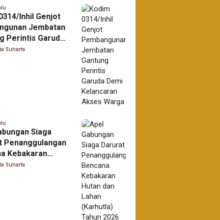
alu
314/Inhil Genjot
ngunan Jembatan
g Perintis Garuda
elancaran Akses
ta Suharta
alu
abungan Siaga
t Penanggulangan
a Kebakaran
dan Lahan
ta Suharta
tla) Tahun 2026