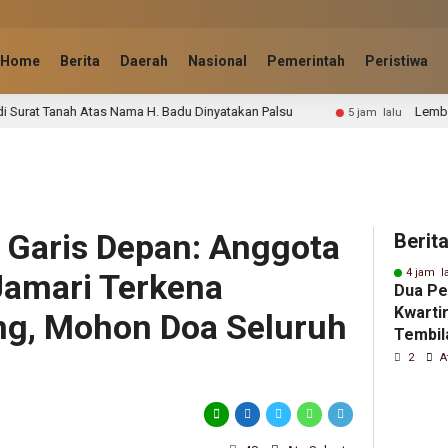
Home
Berita
Daerah
Nasional
Pemerintah
Peristiwa
ama H. Badu Dinyatakan Palsu
Lembur hingga Malam, Pers
5 jam lalu
i Garis Depan: Anggota
Berit
4 jam l
Jamari Terkena
Dua Pe
Kwarti
ng, Mohon Doa Seluruh
Tembila
Jambor
2
A
di Cibu