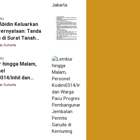
alu
Abidin Keluarkan
Pernyataan: Tanda
 di Surat Tanah
ama H. Badu
ta Suharta
akan Palsu
alu
 hingga Malam,
el
314/Inhil dan
Pacu Progres
ta Suharta
ngunan Jembatan
s Garuda di
ing