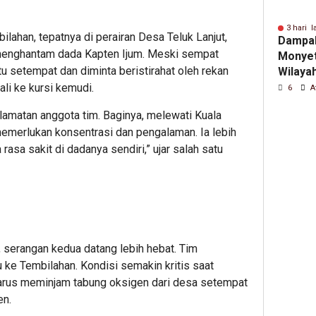
3 hari l
lahan, tepatnya di perairan Desa Teluk Lanjut,
Dampa
menghantam dada Kapten Ijum. Meski sempat
Monyet 
 setempat dan diminta beristirahat oleh rekan
Wilaya
Terapk
li ke kursi kemudi.
6
A
Daring
lamatan anggota tim. Baginya, melewati Kuala
merlukan konsentrasi dan pengalaman. Ia lebih
asa sakit di dadanya sendiri,” ujar salah satu
 serangan kedua datang lebih hebat. Tim
ke Tembilahan. Kondisi semakin kritis saat
 harus meminjam tabung oksigen dari desa setempat
n.