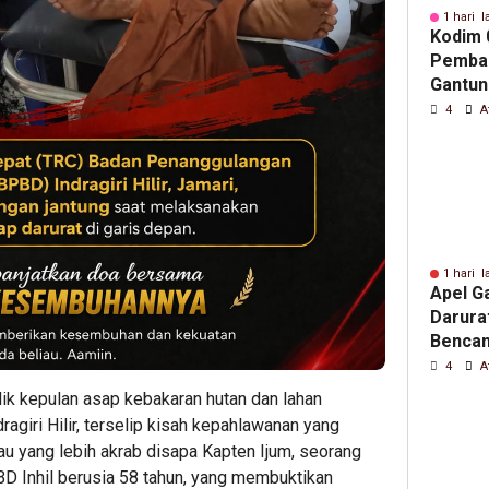
1 hari l
Kodim 0
Pemba
Gantun
Demi K
4
A
Warga
1 hari l
Apel G
Darura
Bencan
Hutan 
4
A
(Karhu
ik kepulan asap kebakaran hutan dan lahan
dragiri Hilir, terselip kisah kepahlawanan yang
au yang lebih akrab disapa Kapten Ijum, seorang
D Inhil berusia 58 tahun, yang membuktikan