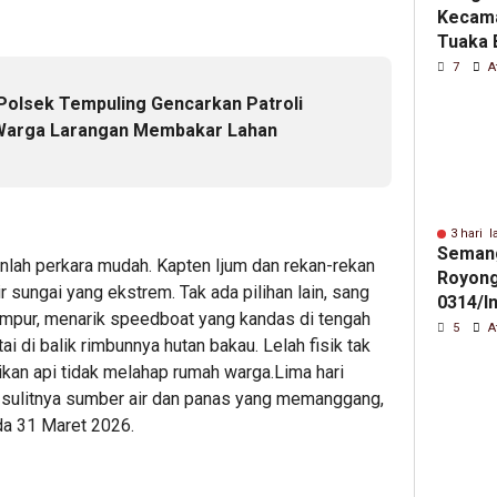
Kecama
Tuaka 
Cacat 
7
A
Tanah 
olsek Tempuling Gencarkan Patroli
i Warga Larangan Membakar Lahan
3 hari l
Seman
nlah perkara mudah. Kapten Ijum dan rekan-rekan
Royong
 sungai yang ekstrem. Tak ada pilihan lain, sang
0314/In
umpur, menarik speedboat yang kandas di tengah
Pemba
5
A
 di balik rimbunnya hutan bakau. Lelah fisik tak
Perinti
ikan api tidak melahap rumah warga.Lima hari
Sebatu
h sulitnya sumber air dan panas yang memanggang,
ada 31 Maret 2026.