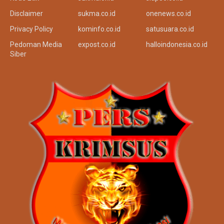
Redaksi
siji.or.id
tinta.co.id
Kode Etik
sukma.or.id
siap86.co.id
Disclaimer
sukma.co.id
onenews.co.id
Privacy Policy
kominfo.co.id
satusuara.co.id
Pedoman Media
expost.co.id
halloindonesia.co.id
Siber