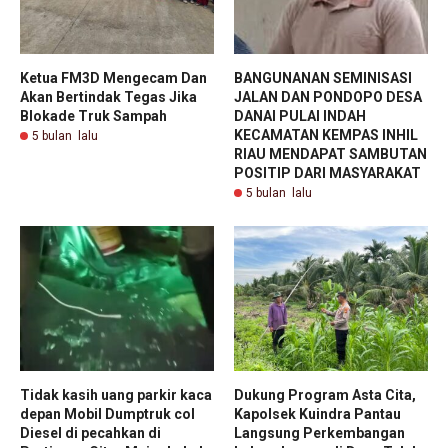
Ketua FM3D Mengecam Dan
BANGUNANAN SEMINISASI
Akan Bertindak Tegas Jika
JALAN DAN PONDOPO DESA
Blokade Truk Sampah
DANAI PULAI INDAH
KECAMATAN KEMPAS INHIL
5 bulan lalu
RIAU MENDAPAT SAMBUTAN
POSITIP DARI MASYARAKAT
5 bulan lalu
Tidak kasih uang parkir kaca
Dukung Program Asta Cita,
depan Mobil Dumptruk col
Kapolsek Kuindra Pantau
Diesel di pecahkan di
Langsung Perkembangan