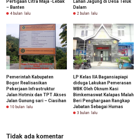
Pertigaan Citra Maja -Lebak
Lahan Jagung di Desa Teluk
– Banten
Dalam
4 bulan lalu
2 bulan lalu
Pemerintah Kabupaten
LP Kelas IIA Bagansiapiapi
Bogor Realisasikan
diduga Lakukan Pemerasan
Pekerjaan Infrastruktur
WBK Oleh Oknum Kasi
Jalan Hotmix dan TPT Akses
Bimkemaswat Kalapas Malah
Jalan Gunung sari – Ciasihan
Beri Penghargaan Rangkap
Jabatan Sebagai Humas
10 bulan lalu
3 bulan lalu
Tidak ada komentar