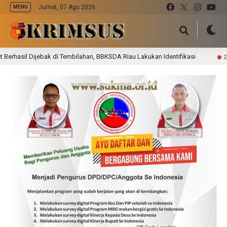
Jumat, 07 Agu 2026
MENU
ebak di Tembilahan, BBKSDA Riau Lakukan Identifikasi
P
22 jam lalu