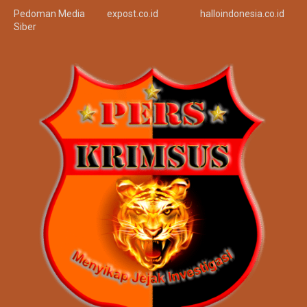
Redaksi
siji.or.id
tinta.co.id
Kode Etik
sukma.or.id
siap86.co.id
Disclaimer
sukma.co.id
onenews.co.id
Privacy Policy
kominfo.co.id
satusuara.co.id
Pedoman Media
expost.co.id
halloindonesia.co.id
Siber