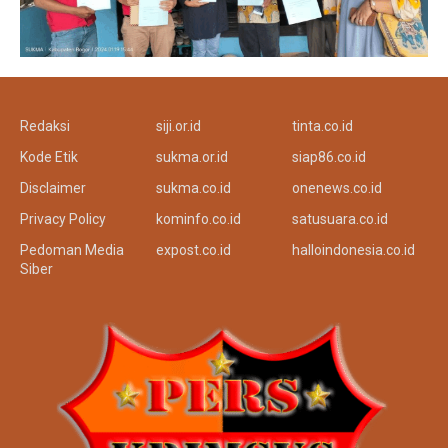
Redaksi
siji.or.id
tinta.co.id
Kode Etik
sukma.or.id
siap86.co.id
Disclaimer
sukma.co.id
onenews.co.id
Privacy Policy
kominfo.co.id
satusuara.co.id
Pedoman Media
expost.co.id
halloindonesia.co.id
Siber