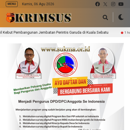
Kamis, 06 Agu 2026
MENU
unan Jembatan Perintis Garuda di Kuala Sebatu
Dampak 
1 hari lalu