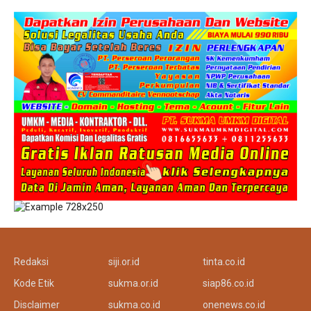
Redaksi
siji.or.id
tinta.co.id
Kode Etik
sukma.or.id
siap86.co.id
Disclaimer
sukma.co.id
onenews.co.id