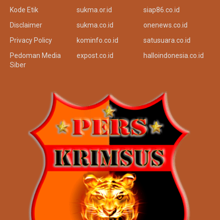
Redaksi
siji.or.id
tinta.co.id
Kode Etik
sukma.or.id
siap86.co.id
Disclaimer
sukma.co.id
onenews.co.id
Privacy Policy
kominfo.co.id
satusuara.co.id
Pedoman Media
expost.co.id
halloindonesia.co.id
Siber