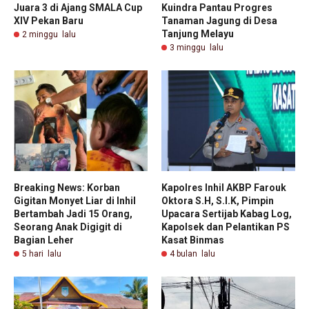
Juara 3 di Ajang SMALA Cup
Kuindra Pantau Progres
XIV Pekan Baru
Tanaman Jagung di Desa
Tanjung Melayu
2 minggu lalu
3 minggu lalu
Breaking News: Korban
Kapolres Inhil AKBP Farouk
Gigitan Monyet Liar di Inhil
Oktora S.H, S.I.K, Pimpin
Bertambah Jadi 15 Orang,
Upacara Sertijab Kabag Log,
Seorang Anak Digigit di
Kapolsek dan Pelantikan PS
Bagian Leher
Kasat Binmas
5 hari lalu
4 bulan lalu