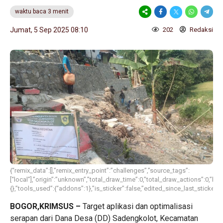
waktu baca 3 menit
Jumat, 5 Sep 2025 08:10
202
Redaksi
{“remix_data”:[],”remix_entry_point”:”challenges”,”source_tags”:
[“local”],”origin”:”unknown”,”total_draw_time”:0,”total_draw_actions”:0,”l
{},”tools_used”:{“addons”:1},”is_sticker”:false,”edited_since_last_sticker_
BOGOR,KRIMSUS –
Target aplikasi dan optimalisasi
serapan dari Dana Desa (DD) Sadengkolot, Kecamatan