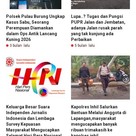
Polsek Pulau Burung Ungkap
Lupa..? Tugas dan Pungsi
Kasus Sabu, Seorang
PUPR Jalan dan Jembatan,
Perempuan Diamankan
adanya Jalan rusak parah
dalam Ops Antik Lancang
yang tak kunjung ada
Kuning 2026
Perbaikan
3 bulan lalu
5 bulan lalu
Keluarga Besar Suara
Kapolres Inhil Salurkan
Independen Jurnalis
Bantuan Melalui Anggota di
Indonesia dan Lembaga
Lapangan,masyarakat
Survey Kepuasan
mengucapakan banyak
Masyarakat Mengucapkan
ribuan trimakasih ke
Selamat Hari Pers Nasional
kapolres inhil