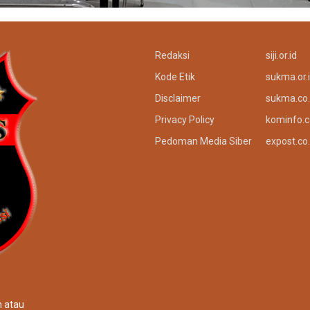
Redaksi
siji.or.id
Kode Etik
sukma.or.
Disclaimer
sukma.co.
Privacy Policy
kominfo.c
Pedoman Media Siber
expost.co.
n atau