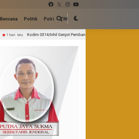
Bencana
Politik
Polri
TNI
Inhil Genjot Pembangunan Jembatan Gantung Perintis Garuda Demi Kelancar