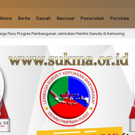
Home
Berita
Daerah
Nasional
Pemerintah
Peristiwa
nan Jembatan Perintis Garuda di Kemuning
Kodim 0314/
1 hari lalu