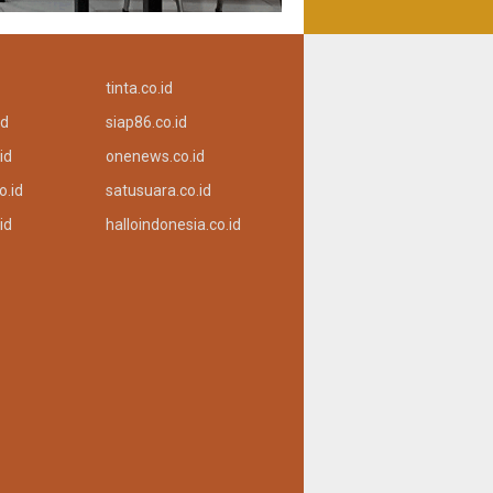
tinta.co.id
id
siap86.co.id
id
onenews.co.id
o.id
satusuara.co.id
id
halloindonesia.co.id