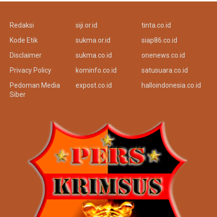
Redaksi
siji.or.id
tinta.co.id
Kode Etik
sukma.or.id
siap86.co.id
Disclaimer
sukma.co.id
onenews.co.id
Privacy Policy
kominfo.co.id
satusuara.co.id
Pedoman Media
expost.co.id
halloindonesia.co.id
Siber