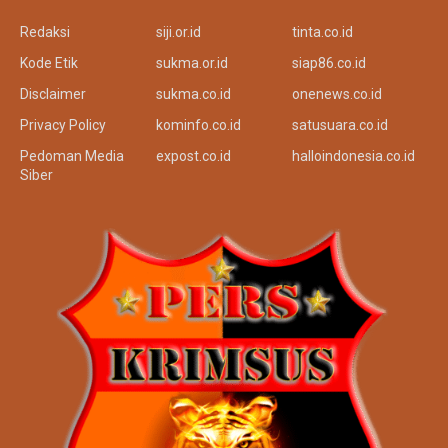
Redaksi
siji.or.id
tinta.co.id
Kode Etik
sukma.or.id
siap86.co.id
Disclaimer
sukma.co.id
onenews.co.id
Privacy Policy
kominfo.co.id
satusuara.co.id
Pedoman Media
expost.co.id
halloindonesia.co.id
Siber