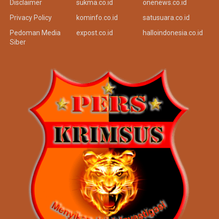
Disclaimer
sukma.co.id
onenews.co.id
Privacy Policy
kominfo.co.id
satusuara.co.id
Pedoman Media
expost.co.id
halloindonesia.co.id
Siber