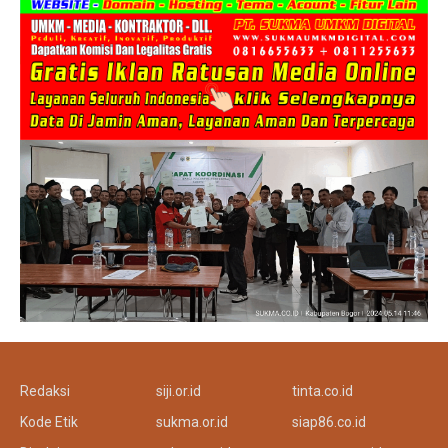
Redaksi
siji.or.id
tinta.co.id
Kode Etik
sukma.or.id
siap86.co.id