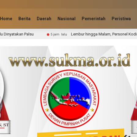
Home
Berita
Daerah
Nasional
Pemerintah
Peristiwa
Lembur hingga Malam, Personel Kodim0314/Inhil dan Warga Pac
5 jam lalu