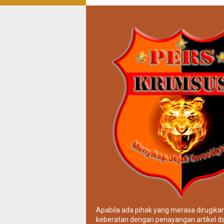
Apabila ada pihak yang merasa dirugika
keberatan dengan penayangan artikel da