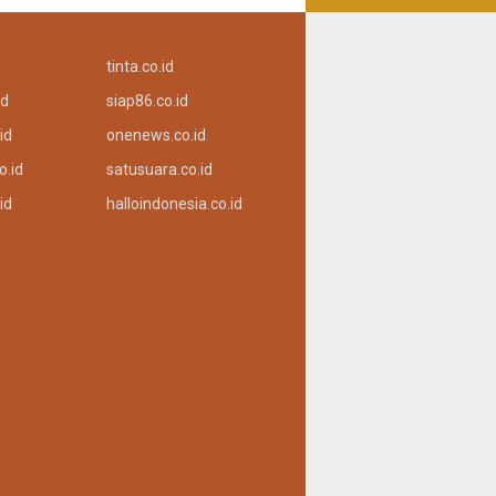
tinta.co.id
id
siap86.co.id
id
onenews.co.id
o.id
satusuara.co.id
id
halloindonesia.co.id