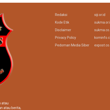
Redaksi
siji.or.id
Kode Etik
sukma.or.
Disclaimer
sukma.co.
Privacy Policy
kominfo.c
Pedoman Media Siber
expost.co.
n atau
n atau berita,