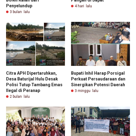
Penyelundup
4 hari lalu
3 bulan lalu
Citra APH Dipertaruhkan,
Bupati Inhil Harap Porsigal
Desa Baturijal Hulu Desak
Perkuat Persaudaraan dan
Polisi Tutup Tambang Emas
Sinergikan Potensi Daerah
Ilegal di Peranap
3 minggu lalu
2 bulan lalu