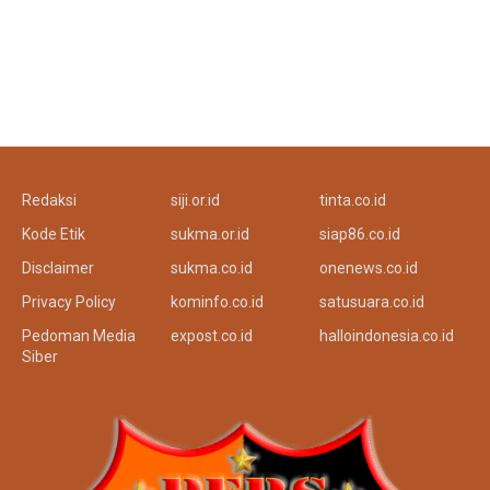
Redaksi
siji.or.id
tinta.co.id
Kode Etik
sukma.or.id
siap86.co.id
Disclaimer
sukma.co.id
onenews.co.id
Privacy Policy
kominfo.co.id
satusuara.co.id
Pedoman Media
expost.co.id
halloindonesia.co.id
Siber