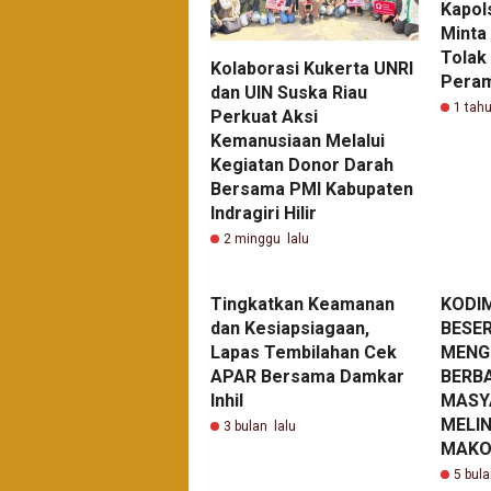
Kapol
Minta
Tolak
Kolaborasi Kukerta UNRI
Pera
dan UIN Suska Riau
1 tahu
Perkuat Aksi
Kemanusiaan Melalui
Kegiatan Donor Darah
Bersama PMI Kabupaten
Indragiri Hilir
2 minggu lalu
Tingkatkan Keamanan
KODIM
dan Kesiapsiagaan,
BESE
Lapas Tembilahan Cek
MENG
APAR Bersama Damkar
BERBA
Inhil
MASY
MELIN
3 bulan lalu
MAKO
5 bula