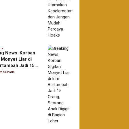
a Hoaks
alu
ng News: Korban
 Monyet Liar di
ertambah Jadi 15
 Seorang Anak
ta Suharta
 di Bagian Leher