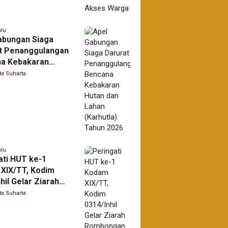
alu
abungan Siaga
t Penanggulangan
a Kebakaran
dan Lahan
ta Suharta
tla) Tahun 2026
alu
ati HUT ke-1
XIX/TT, Kodim
hil Gelar Ziarah
ngan
ta Suharta