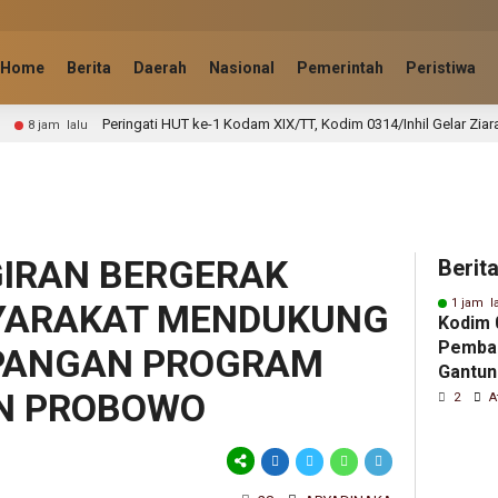
Home
Berita
Daerah
Nasional
Pemerintah
Peristiwa
ti HUT ke-1 Kodam XIX/TT, Kodim 0314/Inhil Gelar Ziarah Rombongan
GIRAN BERGERAK
Berit
1 jam l
YARAKAT MENDUKUNG
Kodim 0
Pemba
PANGAN PROGRAM
Gantun
EN PROBOWO
Demi K
2
A
Warga