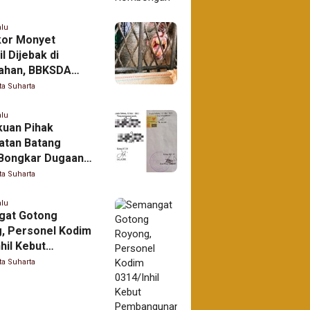
alu
kor Monyet
l Dijebak di
ahan, BBKSDA
kukan Identifikasi
ta Suharta
alu
uan Pihak
tan Batang
Bongkar Dugaan
Administrasi Surat
ta Suharta
Parit 19
alu
gat Gotong
, Personel Kodim
hil Kebut
ngunan Jembatan
ta Suharta
s Garuda di Kuala