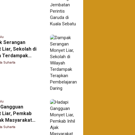
alu
k Serangan
Liar, Sekolah di
h Terdampak
an Pembelajaran
ta Suharta
alu
 Gangguan
 Liar, Pemkab
jak Masyarakat
an Keselamatan
ta Suharta
ngan Mudah