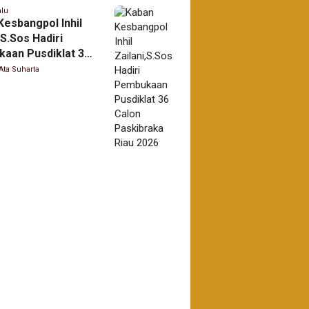
alu
Kesbangpol Inhil
,S.Sos Hadiri
aan Pusdiklat 36
Paskibraka Riau
Ata Suharta