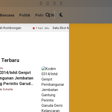
Bencana
Politik
Polri
TNI
Satu Ekor Monyet Berhasil Dijebak di Tembilahan, BBKSDA Riau La
1 hari lalu
a Terbaru
alu
314/Inhil Genjot
ngunan Jembatan
g Perintis Garuda
elancaran Akses
ta Suharta