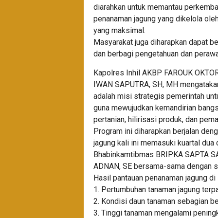
diarahkan untuk memantau perkemba
penanaman jagung yang dikelola oleh
yang maksimal.
Masyarakat juga diharapkan dapat be
dan berbagi pengetahuan dan peraw
Kapolres Inhil AKBP FAROUK OKTORA
IWAN SAPUTRA, SH, MH mengatakan 
adalah misi strategis pemerintah un
guna mewujudkan kemandirian bangsa. 
pertanian, hilirisasi produk, dan pe
Program ini diharapkan berjalan den
jagung kali ini memasuki kuartal dua
Bhabinkamtibmas BRIPKA SAPTA SA
ADNAN, SE bersama-sama dengan st
Hasil pantauan penanaman jagung di 
1. Pertumbuhan tanaman jagung terpa
2. Kondisi daun tanaman sebagian be
3. Tinggi tanaman mengalami pening