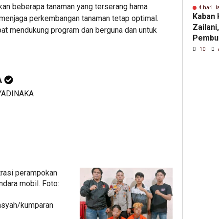
mukan beberapa tanaman yang terserang hama
4 hari l
Kaban 
k menjaga perkembangan tanaman tetap optimal.
Zailani
pat mendukung program dan berguna dan untuk
Pembuk
Calon 
10
2026
A
RYADINAKA