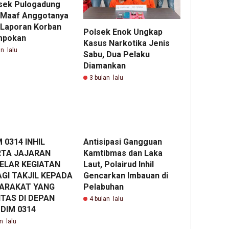
sek Pulogadung
 Maaf Anggotanya
 Laporan Korban
Polsek Enok Ungkap
mpokan
Kasus Narkotika Jenis
n lalu
Sabu, Dua Pelaku
Diamankan
3 bulan lalu
 0314 INHIL
Antisipasi Gangguan
RTA JAJARAN
Kamtibmas dan Laka
ELAR KEGIATAN
Laut, Polairud Inhil
GI TAKJIL KEPADA
Gencarkan Imbauan di
ARAKAT YANG
Pelabuhan
TAS DI DEPAN
4 bulan lalu
DIM 0314
n lalu