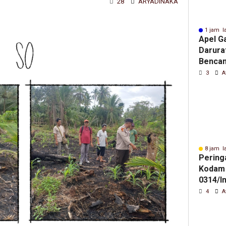
28
ARYADINAKA
1 jam l
Apel G
Darura
Bencan
Hutan 
3
A
(Karhu
8 jam l
Pering
Kodam 
0314/In
Rombo
4
A