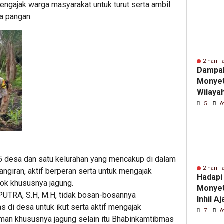
engajak warga masyarakat untuk turut serta ambil
a pangan.
2 hari l
Dampa
Monyet 
Wilaya
Terapk
5
A
Daring
 15 desa dan satu kelurahan yang mencakup di dalam
2 hari l
ngiran, aktif berperan serta untuk mengajak
Hadapi
k khususnya jagung.
Monyet
UTRA, S.H, M.H, tidak bosan-bosannya
Inhil A
di desa untuk ikut serta aktif mengajak
Utamak
7
A
man khususnya jagung selain itu Bhabinkamtibmas
dan Ja