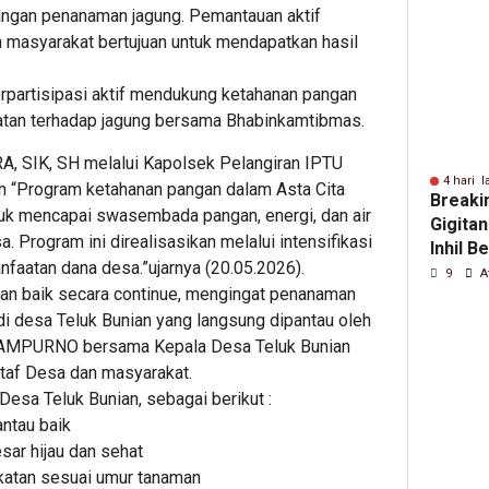
ngan penanaman jagung. Pemantauan aktif
Percay
 masyarakat bertujuan untuk mendapatkan hasil
rpartisipasi aktif mendukung ketahanan pangan
atan terhadap jagung bersama Bhabinkamtibmas.
, SIK, SH melalui Kapolsek Pelangiran IPTU
4 hari l
“Program ketahanan pangan dalam Asta Cita
Breaki
tuk mencapai swasembada pangan, energi, dan air
Gigitan
Program ini direalisasikan melalui intensifikasi
Inhil B
manfaatan dana desa.”ujarnya
(20.05.2026
).
Orang,
9
A
gan baik secara continue, mengingat penanaman
Digigit
 di desa Teluk Bunian yang langsung dipantau oleh
MPURNO bersama Kepala Desa Teluk Bunian
af Desa dan masyarakat.
Desa Teluk Bunian, sebagai berikut :
ntau baik
sar hijau dan sehat
katan sesuai umur tanaman