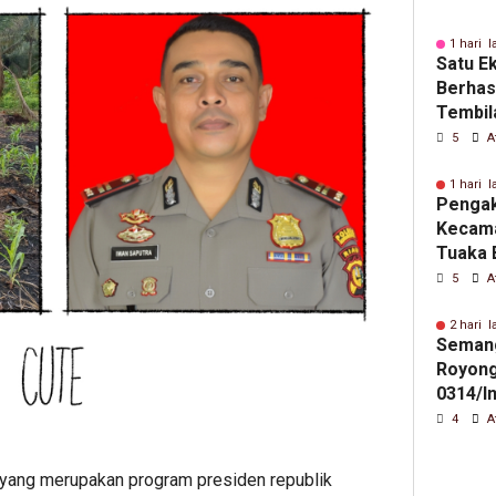
1 hari l
Satu E
Berhasi
Tembil
Riau La
5
A
1 hari l
Pengak
Kecama
Tuaka 
Cacat 
5
A
Tanah 
2 hari l
Seman
Royong
0314/In
Pemba
4
A
Perinti
Sebatu
yang merupakan program presiden republik