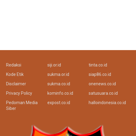
Redaksi
siji.or.id
tinta.co.id
Kode Etik
sukma.or.id
siap86.co.id
Disclaimer
sukma.co.id
onenews.co.id
Privacy Policy
kominfo.co.id
satusuara.co.id
Pedoman Media
expost.co.id
halloindonesia.co.id
Siber