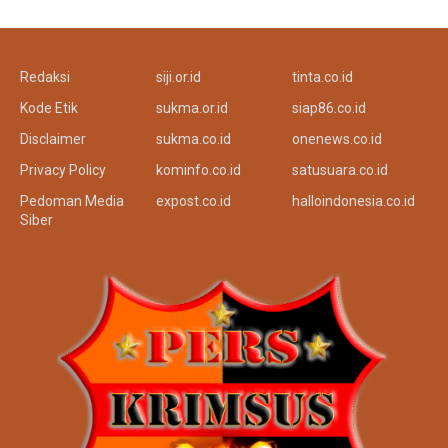
Redaksi
siji.or.id
tinta.co.id
Kode Etik
sukma.or.id
siap86.co.id
Disclaimer
sukma.co.id
onenews.co.id
Privacy Policy
kominfo.co.id
satusuara.co.id
Pedoman Media
expost.co.id
halloindonesia.co.id
Siber