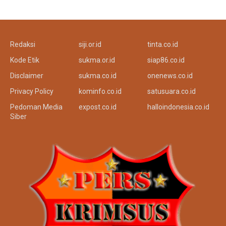
Redaksi
siji.or.id
tinta.co.id
Kode Etik
sukma.or.id
siap86.co.id
Disclaimer
sukma.co.id
onenews.co.id
Privacy Policy
kominfo.co.id
satusuara.co.id
Pedoman Media
expost.co.id
halloindonesia.co.id
Siber