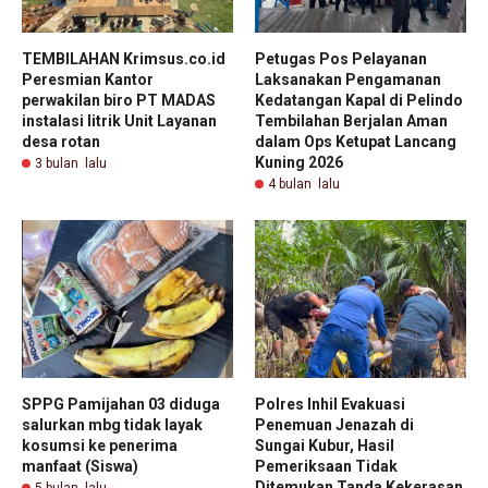
TEMBILAHAN Krimsus.co.id
Petugas Pos Pelayanan
Peresmian Kantor
Laksanakan Pengamanan
perwakilan biro PT MADAS
Kedatangan Kapal di Pelindo
instalasi litrik Unit Layanan
Tembilahan Berjalan Aman
desa rotan
dalam Ops Ketupat Lancang
Kuning 2026
3 bulan lalu
4 bulan lalu
SPPG Pamijahan 03 diduga
Polres Inhil Evakuasi
salurkan mbg tidak layak
Penemuan Jenazah di
kosumsi ke penerima
Sungai Kubur, Hasil
manfaat (Siswa)
Pemeriksaan Tidak
Ditemukan Tanda Kekerasan