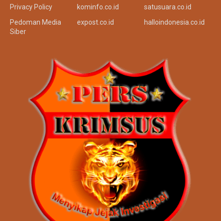
Redaksi
siji.or.id
tinta.co.id
Kode Etik
sukma.or.id
siap86.co.id
Disclaimer
sukma.co.id
onenews.co.id
Privacy Policy
kominfo.co.id
satusuara.co.id
Pedoman Media
expost.co.id
halloindonesia.co.id
Siber