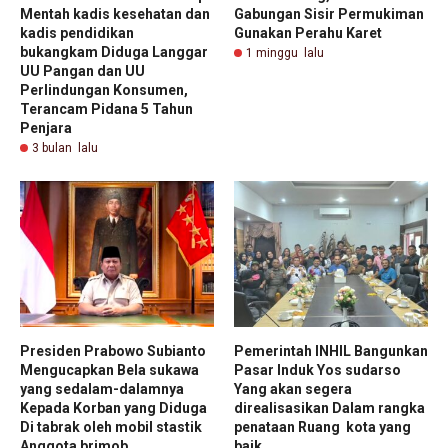
Mentah kadis kesehatan dan
Gabungan Sisir Permukiman
kadis pendidikan
Gunakan Perahu Karet
bukangkam Diduga Langgar
1 minggu lalu
UU Pangan dan UU
Perlindungan Konsumen,
Terancam Pidana 5 Tahun
Penjara
3 bulan lalu
Presiden Prabowo Subianto
Pemerintah INHIL Bangunkan
Mengucapkan Bela sukawa
Pasar Induk Yos sudarso
yang sedalam-dalamnya
Yang akan segera
Kepada Korban yang Diduga
direalisasikan Dalam rangka
Di tabrak oleh mobil stastik
penataan Ruang kota yang
Anggota brimob.
baik