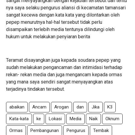
sangat menyayangkan dengan kejadian tersebut dan tentu
nya saya selaku pengurus aliansi di kecamatan tamansari
sangat kecewa dengan kata kata yang dilontarkan oleh
pepep menurutnya hal-hal tersebut tidak perlu
disampaikan terlebih media tentunya dilindungi oleh
hukum untuk melakukan penyiaran berita
Teramat disayangkan juga kepada soudara pepep yang
sudah melakukan pengancaman dan intimidasi terhadap
rekan- rekan media dan juga mengancam kepada ormas
yang mana saya sendiri sangat menyayangkan atas
terjadinya tindakan tersebut.
abaikan
Ancam
Arogan
dan
Jika
K3
K‍ata-kata
ke
Lokasi
Media
Naik
Oknum
Ormas
Pembangunan
Pengurus
Tembak