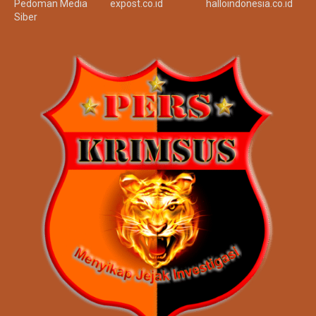
Redaksi
siji.or.id
tinta.co.id
Kode Etik
sukma.or.id
siap86.co.id
Disclaimer
sukma.co.id
onenews.co.id
Privacy Policy
kominfo.co.id
satusuara.co.id
Pedoman Media
expost.co.id
halloindonesia.co.id
Siber