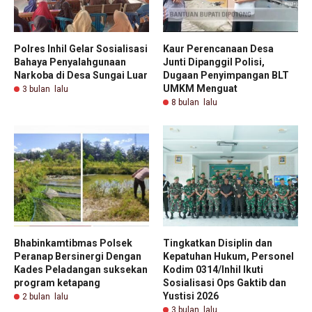
Polres Inhil Gelar Sosialisasi
Kaur Perencanaan Desa
Bahaya Penyalahgunaan
Junti Dipanggil Polisi,
Narkoba di Desa Sungai Luar
Dugaan Penyimpangan BLT
UMKM Menguat
3 bulan lalu
8 bulan lalu
Bhabinkamtibmas Polsek
Tingkatkan Disiplin dan
Peranap Bersinergi Dengan
Kepatuhan Hukum, Personel
Kades Peladangan suksekan
Kodim 0314/Inhil Ikuti
program ketapang
Sosialisasi Ops Gaktib dan
Yustisi 2026
2 bulan lalu
3 bulan lalu