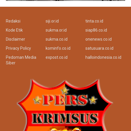
Redaksi
siji.or.id
tinta.co.id
Kode Etik
sukma.or.id
siap86.co.id
Disclaimer
sukma.co.id
onenews.co.id
Privacy Policy
kominfo.co.id
satusuara.co.id
Pedoman Media
expost.co.id
halloindonesia.co.id
Siber