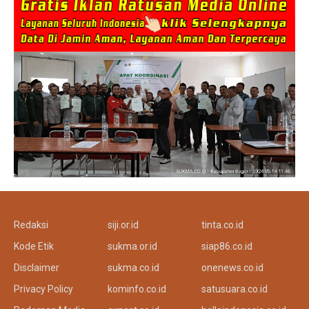
Redaksi
siji.or.id
tinta.co.id
Kode Etik
sukma.or.id
siap86.co.id
Disclaimer
sukma.co.id
onenews.co.id
Privacy Policy
kominfo.co.id
satusuara.co.id