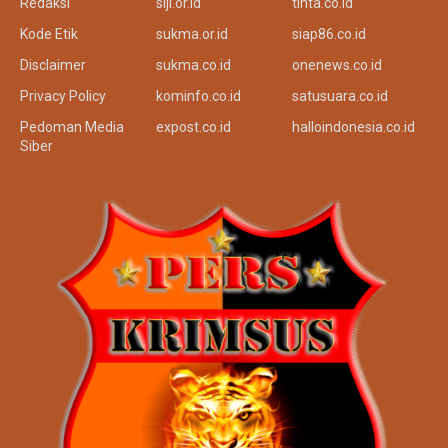
Redaksi
siji.or.id
tinta.co.id
Kode Etik
sukma.or.id
siap86.co.id
Disclaimer
sukma.co.id
onenews.co.id
Privacy Policy
kominfo.co.id
satusuara.co.id
Pedoman Media
expost.co.id
halloindonesia.co.id
Siber