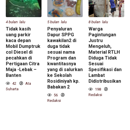
4 bulan lalu
5 bulan lalu
8 bulan lalu
Tidak kasih
Penyaluran
Warga
uang parkir
Dapur SPPG
Pagintungan
kaca depan
kawakilan2 di
Justru
Mobil Dumptruk
duga tidak
Mengeluh,
col Diesel di
sesuai nama
Material RTLH
pecahkan di
Program dan
Diduga Tidak
Pertigaan Citra
kwantitasnya
Sesuai
Maja -Lebak –
yang di salurkan
Spesifikasi dan
Banten
ke Sekolah
Lambat
Rosidiniyah kp.
Didistribusikan
42
Ata
Babakan 2
Suharta
198
Redaksi
56
Redaksi