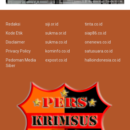
Redaksi
siji.or.id
tinta.co.id
Kode Etik
sukma.or.id
siap86.co.id
Disclaimer
sukma.co.id
onenews.co.id
Privacy Policy
kominfo.co.id
satusuara.co.id
Pedoman Media
expost.co.id
halloindonesia.co.id
Siber