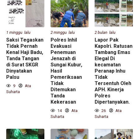
1 minggu lalu
2 minggu lalu
2 bulan lalu
Saksi Tegaskan
Polres Inhil
Lapor Pak
Tidak Pernah
Evakuasi
Kapolri. Ratusan
Kenal Haji Badu,
Penemuan
Tambang Emas
Tanda Tangan
Jenazah di
Elegal Di
di Surat SKGR
Sungai Kubur,
kecamatan
Dinyatakan
Hasil
Peranap Inhu
Palsu
Pemeriksaan
Tidak
Tidak
Tersentuh Oleh
9
Ata
Ditemukan
APH. Kinerja
Suharta
Tanda
Polres
Kekerasan
Dipertanyakan.
14
Ata
26
Ata
Suharta
Suharta