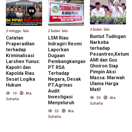
3 bulan lalu
3 minggu lalu
2 bulan lalu
Buntut Tudingan
Catatan
LSM Riau
Narkoba
Praperadilan
Indragiri Resmi
terhadap
terhadap
Laporkan
Pesantren,Ketum
Kriminalisasi
Dugaan
AMI dan Gus
Larshen Yunus:
Pembangkangan
Ghoiron Siap
Kapolri dan
PT RSA
Pimpin Aksi
Kapolda Riau
Terhadap
Massa: Marwah
Sesat Logika
Negara, Desak
Ulama Harga
Hukum
PT.Agrinas
Mati!
Audit
19
Ata
Investigasi
39
Ata
Suharta
Menyeluruh
Suharta
33
Ata
Suharta