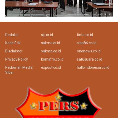
Redaksi
siji.or.id
tinta.co.id
Kode Etik
sukma.or.id
siap86.co.id
Disclaimer
sukma.co.id
onenews.co.id
Privacy Policy
kominfo.co.id
satusuara.co.id
Pedoman Media
expost.co.id
halloindonesia.co.id
Siber