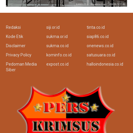
Redaksi
siji.or.id
tinta.co.id
Kode Etik
sukma.or.id
siap86.co.id
Disclaimer
sukma.co.id
onenews.co.id
Privacy Policy
kominfo.co.id
satusuara.co.id
Pedoman Media
expost.co.id
halloindonesia.co.id
Siber