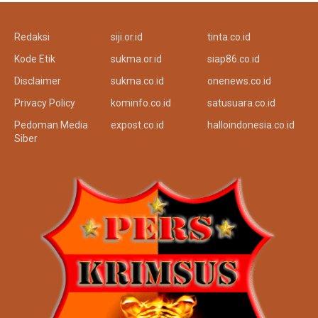
Redaksi
siji.or.id
tinta.co.id
Kode Etik
sukma.or.id
siap86.co.id
Disclaimer
sukma.co.id
onenews.co.id
Privacy Policy
kominfo.co.id
satusuara.co.id
Pedoman Media
expost.co.id
halloindonesia.co.id
Siber