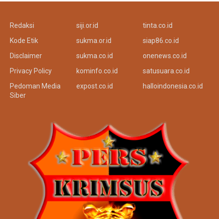
Redaksi
siji.or.id
tinta.co.id
Kode Etik
sukma.or.id
siap86.co.id
Disclaimer
sukma.co.id
onenews.co.id
Privacy Policy
kominfo.co.id
satusuara.co.id
Pedoman Media
expost.co.id
halloindonesia.co.id
Siber