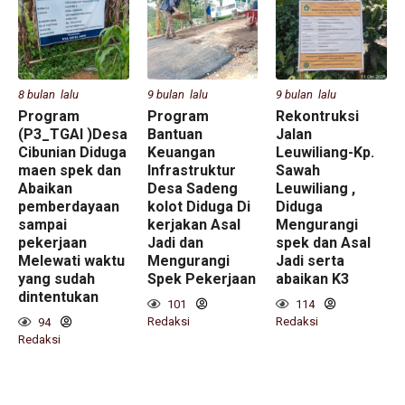
8 bulan lalu
9 bulan lalu
9 bulan lalu
Program
Program
Rekontruksi
(P3_TGAI )Desa
Bantuan
Jalan
Cibunian Diduga
Keuangan
Leuwiliang-Kp.
maen spek dan
Infrastruktur
Sawah
Abaikan
Desa Sadeng
Leuwiliang ,
pemberdayaan
kolot Diduga Di
Diduga
sampai
kerjakan Asal
Mengurangi
pekerjaan
Jadi dan
spek dan Asal
Melewati waktu
Mengurangi
Jadi serta
yang sudah
Spek Pekerjaan
abaikan K3
dintentukan
101
114
Redaksi
Redaksi
94
Redaksi