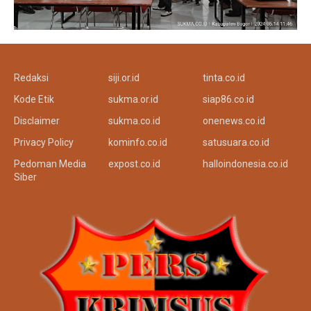
Redaksi
siji.or.id
tinta.co.id
Kode Etik
sukma.or.id
siap86.co.id
Disclaimer
sukma.co.id
onenews.co.id
Privacy Policy
kominfo.co.id
satusuara.co.id
Pedoman Media
expost.co.id
halloindonesia.co.id
Siber