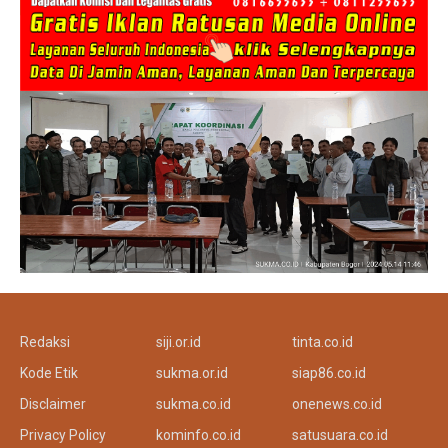
Redaksi
siji.or.id
tinta.co.id
Kode Etik
sukma.or.id
siap86.co.id
Disclaimer
sukma.co.id
onenews.co.id
Privacy Policy
kominfo.co.id
satusuara.co.id