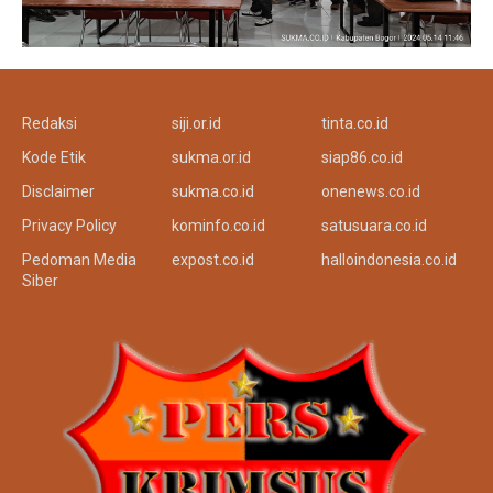
Redaksi
siji.or.id
tinta.co.id
Kode Etik
sukma.or.id
siap86.co.id
Disclaimer
sukma.co.id
onenews.co.id
Privacy Policy
kominfo.co.id
satusuara.co.id
Pedoman Media
expost.co.id
halloindonesia.co.id
Siber