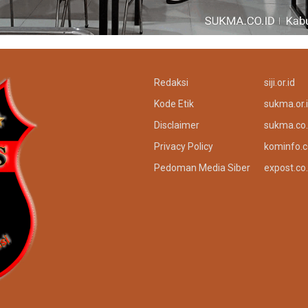
Redaksi
siji.or.id
Kode Etik
sukma.or.
Disclaimer
sukma.co.
Privacy Policy
kominfo.c
Pedoman Media Siber
expost.co.