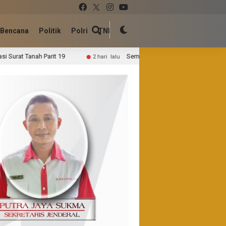
Bencana
Politik
Polri
TNI
Semangat Gotong Royong, Personel Kodim 0314/Inhil Kebut P
2 hari lalu