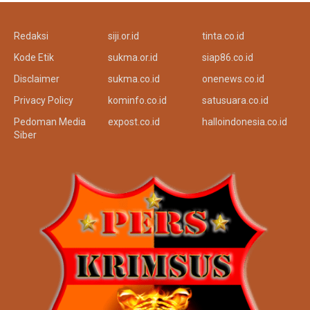
Redaksi
siji.or.id
tinta.co.id
Kode Etik
sukma.or.id
siap86.co.id
Disclaimer
sukma.co.id
onenews.co.id
Privacy Policy
kominfo.co.id
satusuara.co.id
Pedoman Media
expost.co.id
halloindonesia.co.id
Siber