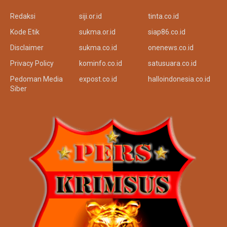
Redaksi
siji.or.id
tinta.co.id
Kode Etik
sukma.or.id
siap86.co.id
Disclaimer
sukma.co.id
onenews.co.id
Privacy Policy
kominfo.co.id
satusuara.co.id
Pedoman Media
expost.co.id
halloindonesia.co.id
Siber