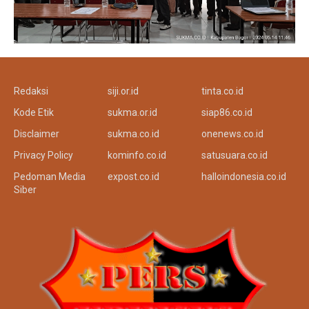
Redaksi
siji.or.id
tinta.co.id
Kode Etik
sukma.or.id
siap86.co.id
Disclaimer
sukma.co.id
onenews.co.id
Privacy Policy
kominfo.co.id
satusuara.co.id
Pedoman Media
expost.co.id
halloindonesia.co.id
Siber