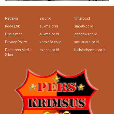
Redaksi
siji.or.id
tinta.co.id
Kode Etik
sukma.or.id
siap86.co.id
Disclaimer
sukma.co.id
onenews.co.id
Privacy Policy
kominfo.co.id
satusuara.co.id
Pedoman Media
expost.co.id
halloindonesia.co.id
Siber