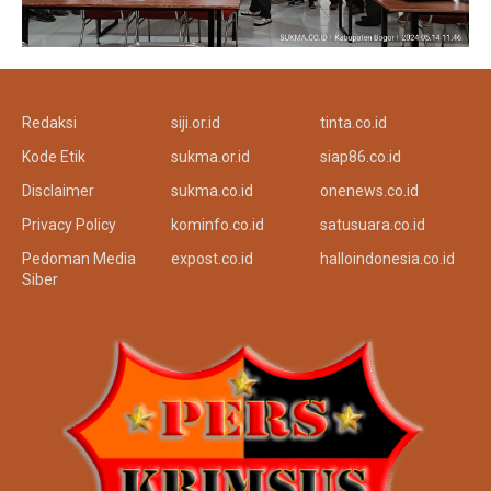
Redaksi
siji.or.id
tinta.co.id
Kode Etik
sukma.or.id
siap86.co.id
Disclaimer
sukma.co.id
onenews.co.id
Privacy Policy
kominfo.co.id
satusuara.co.id
Pedoman Media
expost.co.id
halloindonesia.co.id
Siber