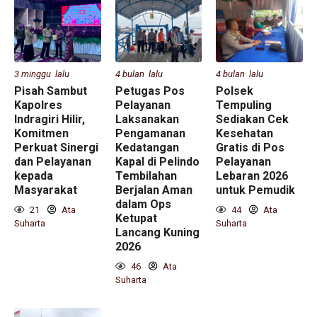
3 minggu lalu
4 bulan lalu
4 bulan lalu
Pisah Sambut
Petugas Pos
Polsek
Kapolres
Pelayanan
Tempuling
Indragiri Hilir,
Laksanakan
Sediakan Cek
Komitmen
Pengamanan
Kesehatan
Perkuat Sinergi
Kedatangan
Gratis di Pos
dan Pelayanan
Kapal di Pelindo
Pelayanan
kepada
Tembilahan
Lebaran 2026
Masyarakat
Berjalan Aman
untuk Pemudik
dalam Ops
21
Ata
44
Ata
Ketupat
Suharta
Suharta
Lancang Kuning
2026
46
Ata
Suharta