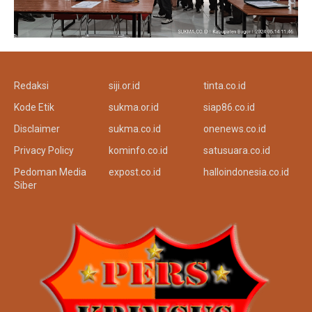
Redaksi
siji.or.id
tinta.co.id
Kode Etik
sukma.or.id
siap86.co.id
Disclaimer
sukma.co.id
onenews.co.id
Privacy Policy
kominfo.co.id
satusuara.co.id
Pedoman Media
expost.co.id
halloindonesia.co.id
Siber