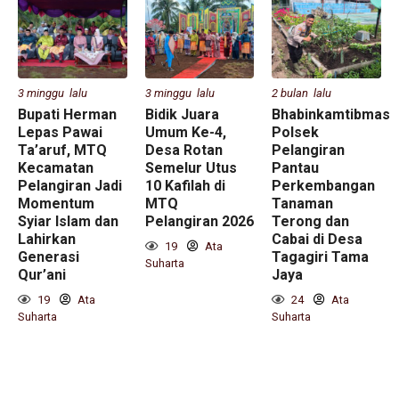
3 minggu lalu
3 minggu lalu
2 bulan lalu
Bupati Herman
Bidik Juara
Bhabinkamtibmas
Lepas Pawai
Umum Ke-4,
Polsek
Ta’aruf, MTQ
Desa Rotan
Pelangiran
Kecamatan
Semelur Utus
Pantau
Pelangiran Jadi
10 Kafilah di
Perkembangan
Momentum
MTQ
Tanaman
Syiar Islam dan
Pelangiran 2026
Terong dan
Lahirkan
Cabai di Desa
19
Ata
Generasi
Tagagiri Tama
Suharta
Qur’ani
Jaya
19
Ata
24
Ata
Suharta
Suharta