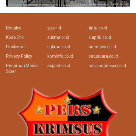
Redaksi
siji.or.id
tinta.co.id
Kode Etik
sukma.or.id
siap86.co.id
Disclaimer
sukma.co.id
onenews.co.id
Privacy Policy
kominfo.co.id
satusuara.co.id
Pedoman Media
expost.co.id
halloindonesia.co.id
Siber