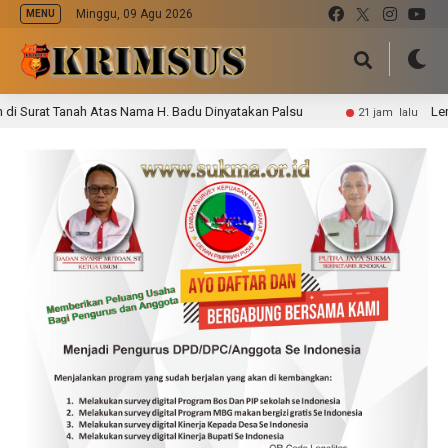
Minggu, 09 Agu 2026
MENU
rat Tanah Atas Nama H. Badu Dinyatakan Palsu
Lembur hi
21 jam lalu