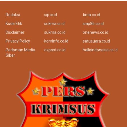
Redaksi
siji.or.id
tinta.co.id
Kode Etik
sukma.or.id
siap86.co.id
Disclaimer
sukma.co.id
onenews.co.id
Privacy Policy
kominfo.co.id
satusuara.co.id
Pedoman Media
expost.co.id
halloindonesia.co.id
Siber