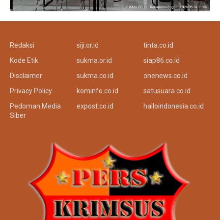
Redaksi
siji.or.id
tinta.co.id
Kode Etik
sukma.or.id
siap86.co.id
Disclaimer
sukma.co.id
onenews.co.id
Privacy Policy
kominfo.co.id
satusuara.co.id
Pedoman Media
expost.co.id
halloindonesia.co.id
Siber