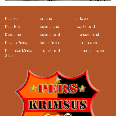
Redaksi
siji.or.id
tinta.co.id
Kode Etik
sukma.or.id
siap86.co.id
Disclaimer
sukma.co.id
onenews.co.id
Privacy Policy
kominfo.co.id
satusuara.co.id
Pedoman Media
expost.co.id
halloindonesia.co.id
Siber