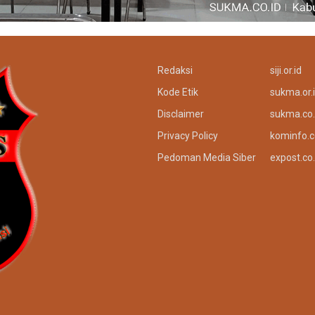
Redaksi
siji.or.id
Kode Etik
sukma.or.
Disclaimer
sukma.co.
Privacy Policy
kominfo.c
Pedoman Media Siber
expost.co.