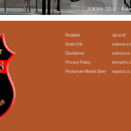
Redaksi
siji.or.id
Kode Etik
sukma.or.
Disclaimer
sukma.co.
Privacy Policy
kominfo.c
Pedoman Media Siber
expost.co.