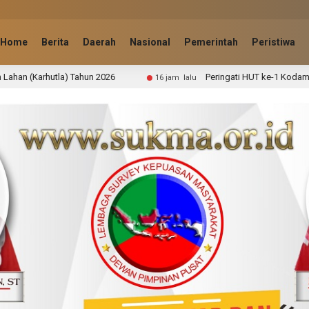
Home
Berita
Daerah
Nasional
Pemerintah
Peristiwa
6
Peringati HUT ke-1 Kodam XIX/TT, Kodim 0314/Inhil G
16 jam lalu