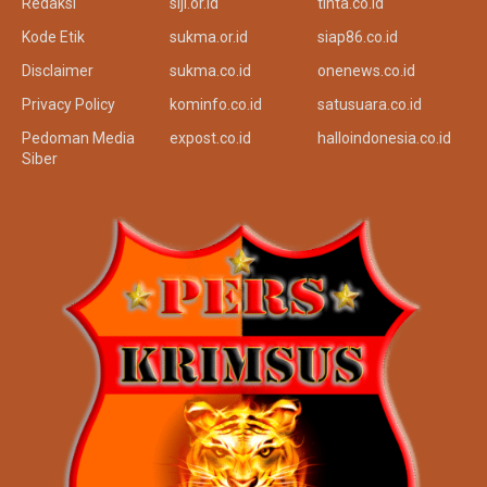
Redaksi
siji.or.id
tinta.co.id
Kode Etik
sukma.or.id
siap86.co.id
Disclaimer
sukma.co.id
onenews.co.id
Privacy Policy
kominfo.co.id
satusuara.co.id
Pedoman Media
expost.co.id
halloindonesia.co.id
Siber