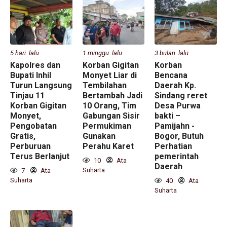
5 hari lalu
1 minggu lalu
3 bulan lalu
Kapolres dan
Korban Gigitan
Korban
Bupati Inhil
Monyet Liar di
Bencana
Turun Langsung
Tembilahan
Daerah Kp.
Tinjau 11
Bertambah Jadi
Sindang reret
Korban Gigitan
10 Orang, Tim
Desa Purwa
Monyet,
Gabungan Sisir
bakti –
Pengobatan
Permukiman
Pamijahn -
Gratis,
Gunakan
Bogor, Butuh
Perburuan
Perahu Karet
Perhatian
Terus Berlanjut
pemerintah
10
Ata
Daerah
Suharta
7
Ata
Suharta
40
Ata
Suharta