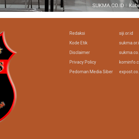
Redaksi
siji.or.id
Kode Etik
sukma.or.
Disclaimer
sukma.co.
Privacy Policy
kominfo.c
Pedoman Media Siber
expost.co.