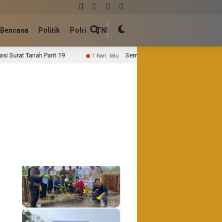
Bencana
Politik
Polri
TNI
it 19
Semangat Gotong Royong, Personel Kodim 0314/Inh
1 hari lalu