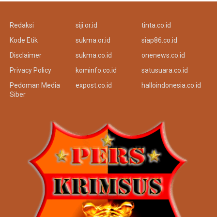
Redaksi
siji.or.id
tinta.co.id
Kode Etik
sukma.or.id
siap86.co.id
Disclaimer
sukma.co.id
onenews.co.id
Privacy Policy
kominfo.co.id
satusuara.co.id
Pedoman Media
expost.co.id
halloindonesia.co.id
Siber